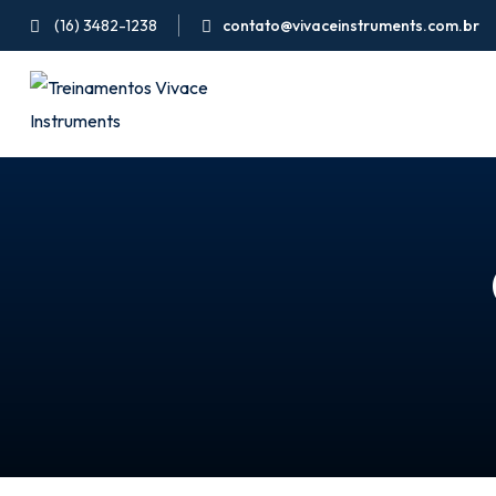
Pular
(16) 3482-1238
contato@vivaceinstruments.com.br
para
o
conteúdo