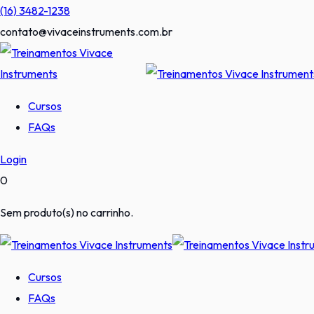
Pular
(16) 3482-1238
para
contato@vivaceinstruments.com.br
o
conteúdo
Cursos
FAQs
Login
0
Sem produto(s) no carrinho.
Cursos
FAQs