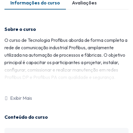
Informações do curso
Avaliações
Sobre o curso
O curso de Tecnologia Profibus aborda de forma completa a
rede de comunicação industrial Profibus, amplamente
utilizada na automação de processos e fábricas. O objetivo
principal é capacitar os participantes a projetar, instalar,
configurar, comissionar e realizar manutenção em redes
Profibus DP e Profibus PA com qualidade e segurança.
O treinamento começa com uma introdução aos conceitos
básicos da tecnologia, seu histórico, padronização
Exibir Mais
internacional e vantagens em relação aos sistemas de fiação
tradicional. Em seguida, são apresentadas as duas principais
Conteúdo do curso
versões da rede: o Profibus DP (Decentralized Peripherals),
voltado para automação discreta com altas velocidades de