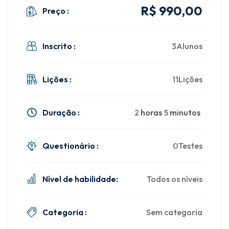
R$
990
,00
Preço :
Inscrito :
3Alunos
Lições :
11Lições
Duração :
2
horas
5
minutos
Questionário :
0Testes
Nível de habilidade:
Todos os níveis
Categoria :
Sem categoria