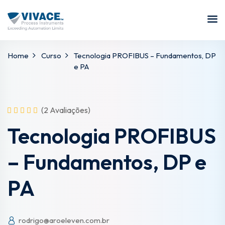
Entrar
Inscrever-se
Home
Curso
Tecnologia PROFIBUS – Fundamentos, DP
Entrar
e PA
Não tem uma conta?
Inscrever-se
(2 Avaliações)
Tecnologia PROFIBUS
– Fundamentos, DP e
PA
Perdeu
Lembre de mim
rodrigo@aroeleven.com.br