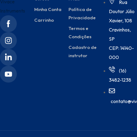
Rua
Minha Conta
Política de
Doutor Júlio
Privacidade
Carrinho
Xavier, 108
Termos e
Cravinhos,
Condições
SP
Cadastro de
CEP: 14140-
instrutor
000
(16)
3482-1238
contato@viv