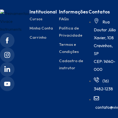
Institucional
Informações
Contatos
Cursos
FAQs
Rua
Minha Conta
Política de
Doutor Júlio
Privacidade
Carrinho
Xavier, 108
Termos e
Cravinhos,
Condições
SP
Cadastro de
CEP: 14140-
instrutor
000
(16)
3482-1238
contato@viv