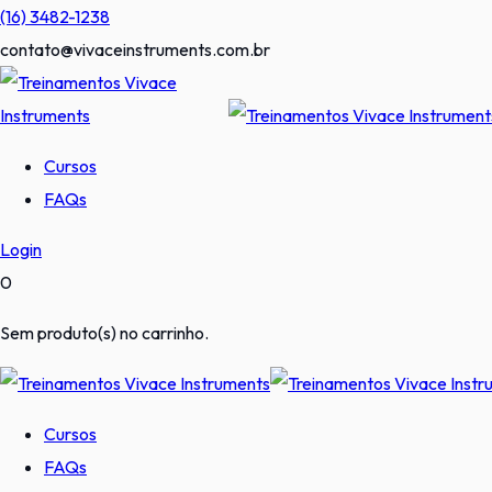
Pular
(16) 3482-1238
para
contato@vivaceinstruments.com.br
o
conteúdo
Cursos
FAQs
Login
0
Sem produto(s) no carrinho.
Cursos
FAQs