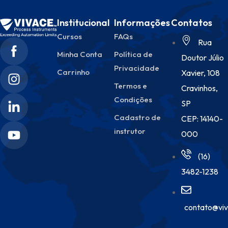
Institucional
Informações
Contatos
Cursos
FAQs
Rua
Minha Conta
Política de
Doutor Júlio
Privacidade
Carrinho
Xavier, 108
Termos e
Cravinhos,
Condições
SP
Cadastro de
CEP: 14140-
instrutor
000
(16)
3482-1238
contato@viv