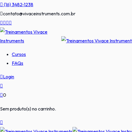
Pular
(16) 3482-1238
para
contato@vivaceinstruments.com.br
o
conteúdo
Cursos
FAQs
Login
0
Sem produto(s) no carrinho.