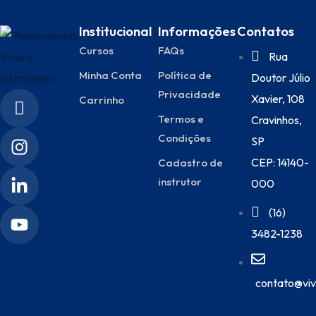
Institucional
Informações
Contatos
Cursos
FAQs
Rua
Minha Conta
Política de
Doutor Júlio
Privacidade
Xavier, 108
Carrinho
Termos e
Cravinhos,
Condições
SP
CEP: 14140-
Cadastro de
instrutor
000
(16)
3482-1238
contato@viv