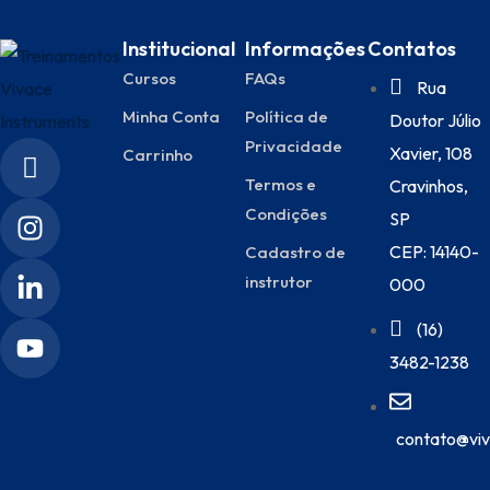
Institucional
Informações
Contatos
Cursos
FAQs
Rua
Minha Conta
Política de
Doutor Júlio
Privacidade
Xavier, 108
Carrinho
Termos e
Cravinhos,
Condições
SP
CEP: 14140-
Cadastro de
instrutor
000
(16)
3482-1238
contato@viv