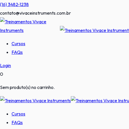
Pular
(16) 3482-1238
para
contato@vivaceinstruments.com.br
o
conteúdo
Cursos
FAQs
Login
0
Sem produto(s) no carrinho.
Cursos
FAQs