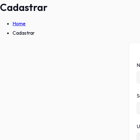
Cadastrar
Home
Cadastrar
N
S
U